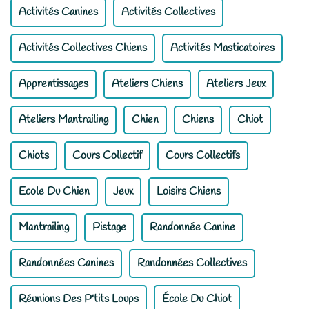
Activités Canines
Activités Collectives
Activités Collectives Chiens
Activités Masticatoires
Apprentissages
Ateliers Chiens
Ateliers Jeux
Ateliers Mantrailing
Chien
Chiens
Chiot
Chiots
Cours Collectif
Cours Collectifs
Ecole Du Chien
Jeux
Loisirs Chiens
Mantrailing
Pistage
Randonnée Canine
Randonnées Canines
Randonnées Collectives
Réunions Des P'tits Loups
École Du Chiot