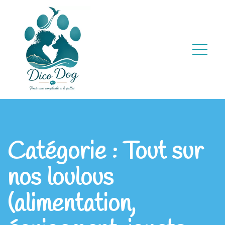
Catégorie :
Tout sur
nos loulous
(alimentation,