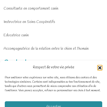
Consultante en comportement canin
Instructrice en Soins Coopératifs
Educatrice canin
Accompagnatrice de la relation entre le chien et l’humain
Contact
Respect de votre vie privée
Pour améliorer votre expérience sur notre site, nous utilisons des cookies et des
Zone d'intervention : Deux-Sèvres, Charente-Maritime,
technologies similaires. Certains sont indispensables au bon fonctionnement du site,
Vienne
tandis que d'autres nous permettent de mieux comprendre son utilisation afin de
l'améliorer. Vous pouvez accepter, refuser ou personnaliser vos choix à tout moment.
06 64 20 89 55
Dico.Dog79@gmail.com
Accepter