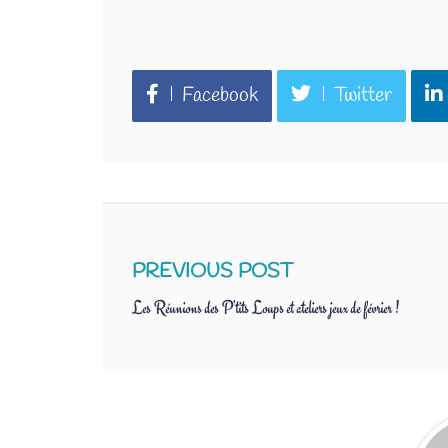
You can share this post!
Facebook
Twitter
PREVIOUS POST
Les Réunions des P’tits Loups et ateliers jeux de février !