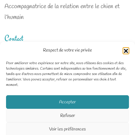
Accompagnatrice de la relation entre le chien et
l’humain
Contact
Respect de votre vie privée
Zone d'intervention : Deux-Sèvres, Charente-
Pour améliorer votre expérience sur notre site, nous utilisons des cookies et des
technologies similaires. Certains sont indispensables au bon fonctionnement du site,
Maritime, Vienne
tandis que d'autres nous permettent de mieux comprendre son utilisation afin de
l'améliorer. Vous pouvez accepter, refuser ou personnaliser vos choix à tout
06 64 20 89 55
moment.
Dico.Dog79@gmail.com
Accepter
Refuser
Voir les préférences
© Dico Dog / Tous droits réservés /
Mentions