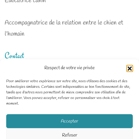
Educatrice canin
Accompagnatrice de la relation entre le chien et
l’humain
Contact
Respect de votre vie privée
Zone d'intervention : Deux-Sèvres, Charente-
Pour améliorer votre expérience sur notre site, nous utilisons des cookies et des
technologies similaires. Certains sont indispensables au bon fonctionnement du site,
Maritime, Vienne
tandis que d'autres nous permettent de mieux comprendre son utilisation afin de
l'améliorer. Vous pouvez accepter, refuser ou personnaliser vos choix à tout
06 64 20 89 55
moment.
Dico.Dog79@gmail.com
Accepter
Refuser