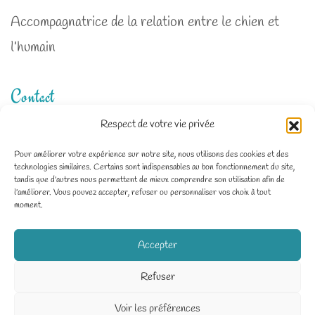
Accompagnatrice de la relation entre le chien et
l’humain
Contact
Respect de votre vie privée
Zone d'intervention : Deux-Sèvres, Charente-
Pour améliorer votre expérience sur notre site, nous utilisons des cookies et des
technologies similaires. Certains sont indispensables au bon fonctionnement du site,
Maritime, Vienne
tandis que d'autres nous permettent de mieux comprendre son utilisation afin de
l'améliorer. Vous pouvez accepter, refuser ou personnaliser vos choix à tout
06 64 20 89 55
moment.
Dico.Dog79@gmail.com
Accepter
Refuser
Voir les préférences
© Dico Dog / Tous droits réservés /
Mentions