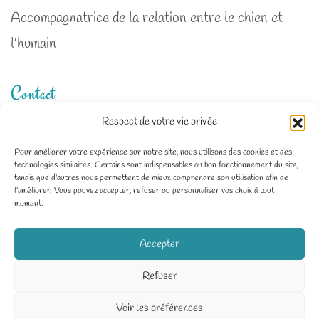
Accompagnatrice de la relation entre le chien et
l’humain
Contact
Respect de votre vie privée
Zone d'intervention : Deux-Sèvres, Charente-
Pour améliorer votre expérience sur notre site, nous utilisons des cookies et des
technologies similaires. Certains sont indispensables au bon fonctionnement du site,
Maritime, Vienne
tandis que d'autres nous permettent de mieux comprendre son utilisation afin de
l'améliorer. Vous pouvez accepter, refuser ou personnaliser vos choix à tout
06 64 20 89 55
moment.
Dico.Dog79@gmail.com
Accepter
Refuser
Voir les préférences
© Dico Dog / Tous droits réservés /
Mentions